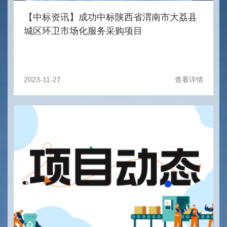
【中标资讯】成功中标陕西省渭南市大荔县
城区环卫市场化服务采购项目
2023-11-27
查看详情