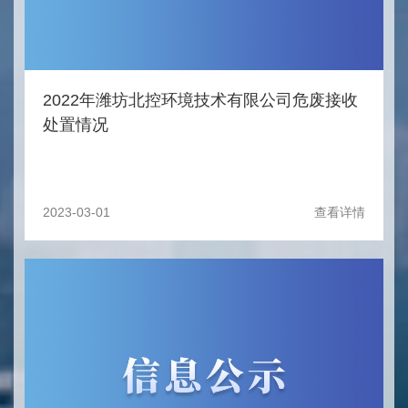
2022年潍坊北控环境技术有限公司危废接收
处置情况
2023-03-01
查看详情