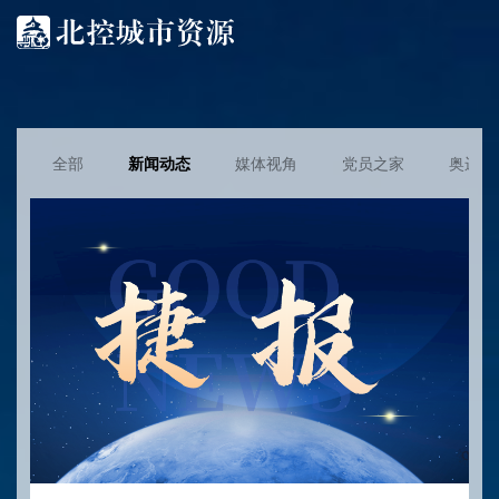
全部
新闻动态
媒体视角
党员之家
奥运专