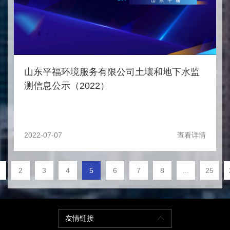
山东平福环境服务有限公司土壤和地下水监
测信息公示（2022）
2022-07-07
查看详情
2
3
4
5
6
7
8
...
25
友情链接