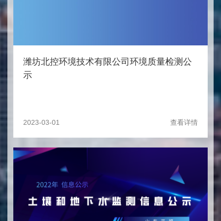
潍坊北控环境技术有限公司环境质量检测公
示
2023-03-01
查看详情